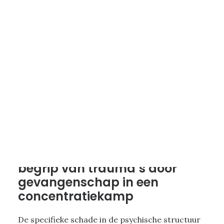
6 - TRAUMA DOOR HET VERLEDEN
|
4 MINUTES
Over het psychoanalytisch
begrip van trauma’s door
gevangenschap in een
concentratiekamp
De specifieke schade in de psychische structuur