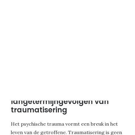
6 - TRAUMA DOOR HET VERLEDEN
|
5 MINUTES
Traumaverwerking –
langetermijngevolgen van
traumatisering
Het psychische trauma vormt een breuk in het
leven van de getroffene. Traumatisering is geen