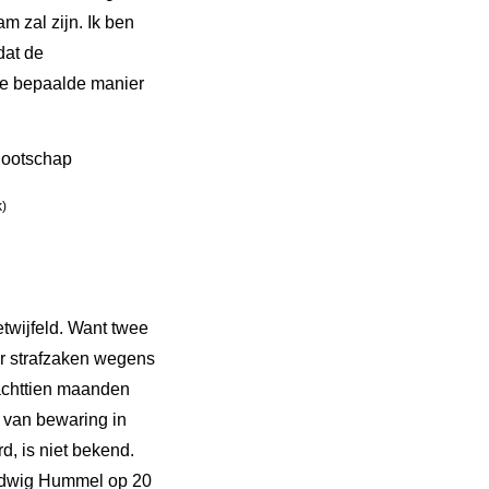
m zal zijn. Ik ben
dat de
eze bepaalde manier
k)
twijfeld. Want twee
or strafzaken wegens
 achttien maanden
 van bewaring in
, is niet bekend.
 Hedwig Hummel op 20