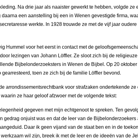
leding. Na drie jaar als naaister gewerkt te hebben, volgde ze
 daarna een aanstelling bij een in Wenen gevestigde firma, wa
 secretaresse werkte. In 1928 trouwde ze met de vijf jaar ouder
g Hummel voor het eerst in contact met de geloofsgemeensch
oor lezingen van Johann Löffler. Ze sloot zich bij de religieuz
llende Bijbelonderzoeksters in Wenen de Bijbel. Op 20 oktobe
earresteerd, toen ze zich bij de familie Löffler bevond.
ij de arrondissementsrechtbank voor strafzaken ondertekende z
 waarin ze haar geloof afzwoer met de volgende tekst:
elegenheid gegeven met mijn echtgenoot te spreken. Ten gevolge
ijn gedrag onjuist was en dat de leer van de Bijbelonderzoekers 
angeduid. Daar ik geen vijand van de staat ben en in de toeko
erkzaam wil zijn, breek ik met de leer en de ideeën van de J