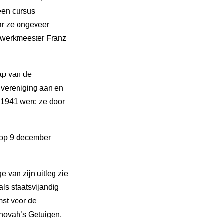
 een cursus
ar ze ongeveer
e werkmeester Franz
ap van de
e vereniging aan en
r 1941 werd ze door
e op 9 december
 van zijn uitleg zie
als staatsvijandig
mst voor de
ehovah’s Getuigen.