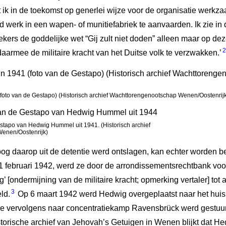
t ik in de toekomst op generlei wijze voor de organisatie werkzaa
d werk in een wapen- of munitiefabriek te aanvaarden. Ik zie in 
kers de goddelijke wet “Gij zult niet doden” alleen maar op d
2
aarmee de militaire kracht van het Duitse volk te verzwakken.’
oto van de Gestapo) (Historisch archief Wachttorengenootschap Wenen/Oostenrij
stapo van Hedwig Hummel uit 1941. (Historisch archief
enen/Oostenrijk)
og daarop uit de detentie werd ontslagen, kan echter worden be
1 februari 1942, werd ze door de arrondissementsrechtbank vo
’ [ondermijning van de militaire kracht; opmerking vertaler] tot
3
ld.
Op 6 maart 1942 werd Hedwig overgeplaatst naar het huis
e vervolgens naar concentratiekamp Ravensbrück werd gestuurd
 historische archief van Jehovah’s Getuigen in Wenen blijkt dat