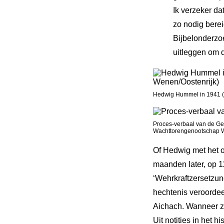
Ik verzeker da
zo nodig berei
Bijbelonderzoe
uitleggen om d
Hedwig Hummel in 1941 (f
Proces-verbaal van de Ge
Wachttorengenootschap W
Of Hedwig met het o
maanden later, op 1
‘Wehrkraftzersetzung
hechtenis veroordee
Aichach. Wanneer z
Uit notities in het