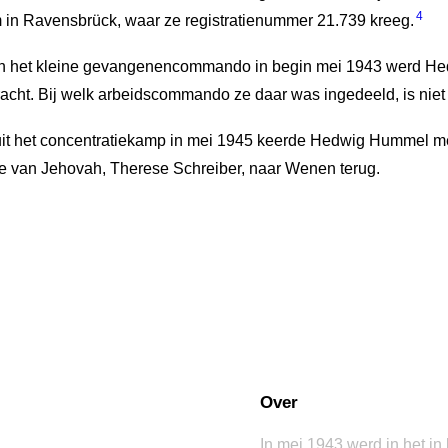
4
 in Ravensbrück, waar ze registratienummer 21.739 kreeg.
van het kleine gevangenencommando in begin mei 1943 werd Hed
cht. Bij welk arbeidscommando ze daar was ingedeeld, is niet
 uit het concentratiekamp in mei 1945 keerde Hedwig Hummel m
e van Jehovah, Therese Schreiber, naar Wenen terug.
Over
In mei 1943 werd in het in