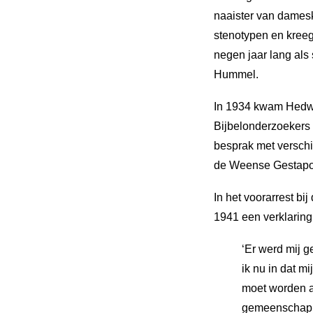
naaister van damesk
stenotypen en kreeg
negen jaar lang als
Hummel.
In 1934 kwam Hedwi
Bijbelonderzoekers d
besprak met verschi
de Weense Gestapo g
In het voorarrest b
1941 een verklaring
‘Er werd mij g
ik nu in dat m
moet worden a
gemeenschap w