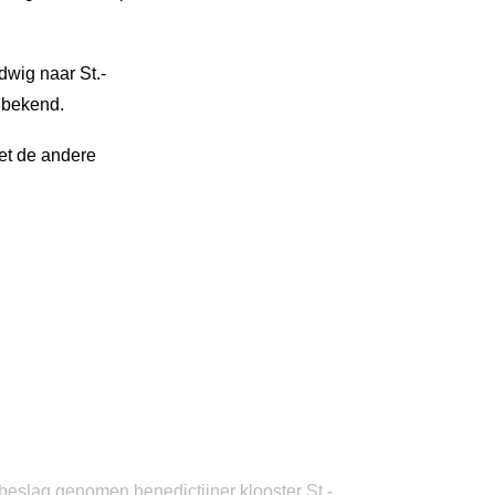
wig naar St.-
 bekend.
et de andere
 beslag genomen benedictijner klooster St.-