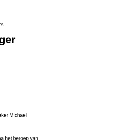
ES
ger
aker Michael
na het beroep van