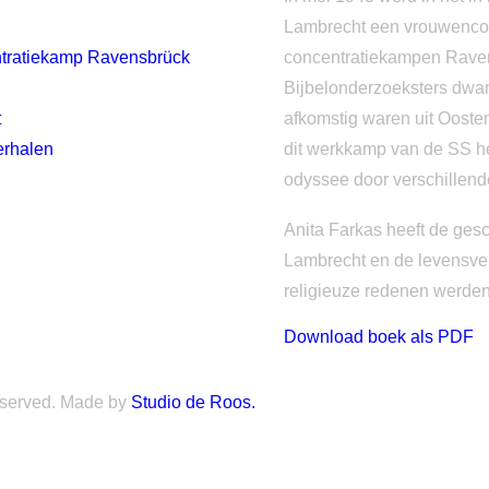
Lambrecht een vrouwenconc
entratiekamp Ravensbrück
concentratiekampen Rave
Bijbelonderzoeksters dwan
t
afkomstig waren uit Oosten
erhalen
dit werkkamp van de SS he
odyssee door verschillend
Anita Farkas heeft de ges
Lambrecht en de levensver
religieuze redenen werden
Download boek als PDF
reserved. Made by
Studio de Roos.